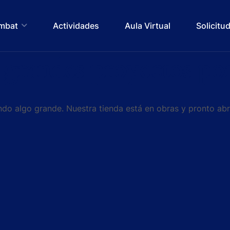
ombat
Actividades
Aula Virtual
Solicitu
grandes proyectos por
do algo grande. Nuestra tienda está en obras y pronto abr