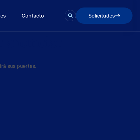
des
Contacto
Solicitudes
Solicitudes
 anunciar
irá sus puertas.