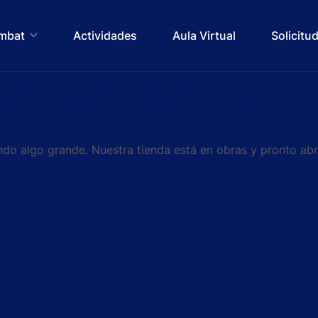
ombat
Actividades
Aula Virtual
Solicitu
grandes proyectos por
do algo grande. Nuestra tienda está en obras y pronto abr