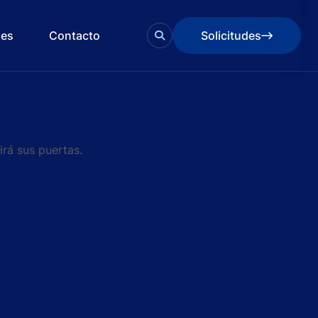
des
Contacto
Solicitudes
Solicitudes
 anunciar
irá sus puertas.